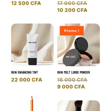
Le
12 500
CFA
17 000
CFA
prix
Le
10 200
CFA
initial
prix
était :
actuel
17
est :
Promo !
000 CFA
10
200 CFA
Skin enhancing tint
Skin Melt Loose Powder
Le
22 000
CFA
15 000
CFA
prix
Le
9 000
CFA
initial
prix
était :
actuel
15
est :