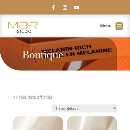
Maguie
Menu
En ligne
Boutique
11 résultats affichés